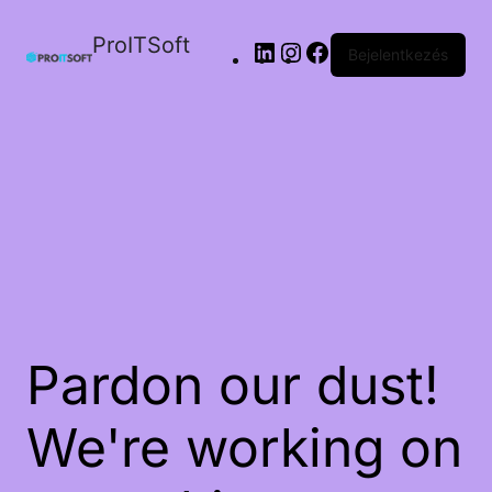
ProITSoft
Bejelentkezés
Pardon our dust!
We're working on