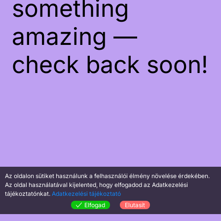
something
amazing —
check back soon!
Az oldalon sütiket használunk a felhasználói élmény növelése érdekében.
Az oldal használatával kijelented, hogy elfogadod az Adatkezelési
tájékoztatónkat.
Adatkezelési tájékoztató
Elfogad
Elutasít